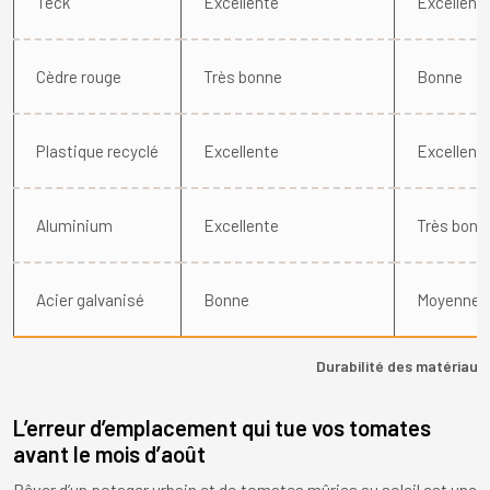
Teck
Excellente
Excellent
Cèdre rouge
Très bonne
Bonne
Plastique recyclé
Excellente
Excellent
Aluminium
Excellente
Très bonn
Acier galvanisé
Bonne
Moyenne
Durabilité des matériaux 
L’erreur d’emplacement qui tue vos tomates
avant le mois d’août
Rêver d’un potager urbain et de tomates mûries au soleil est une