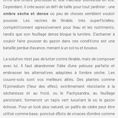
Cependant, il crée aussi un défi de taille pour tout jardinier : une
ombre sèche et dense
où peu de choses semblent vouloir
pousser. Les racines de l’érable, très superficielles,
compétitionnent agressivement pour l’eau et les nutriments,
tandis que son feuillage dense bloque la lumière. S’acharner à
vouloir faire pousser du gazon dans ces conditions est une
bataille perdue d’avance, menant à un sol nu et boueux.
La solution n’est pas de lutter contre l’érable, mais de composer
avec lui. Il faut abandonner l’idée d’une pelouse parfaite et
embrasser les alternatives adaptées à l’ombre sèche. Les
couvre-sols sont vos meilleurs alliés. Des plantes comme
l’Epimedium (fleur des elfes), extrêmement résistante à la
sécheresse et au froid, ou le Pachysandra, au feuillage
persistant, formeront un tapis vert luxuriant là où le gazon
échoue. Pour un look plus naturel, un paillis de cèdre peut être
utilisé comme base, ponctué d’îlots de vivaces d’ombre comme