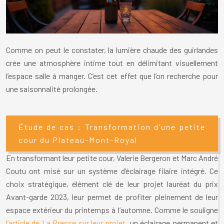
Comme on peut le constater, la lumière chaude des guirlandes
crée une atmosphère intime tout en délimitant visuellement
l’espace salle à manger. C’est cet effet que l’on recherche pour
une saisonnalité prolongée.
Étude de cas : Transformation d’une petite
cour du Plateau-Mont-Royal
En transformant leur petite cour, Valerie Bergeron et Marc André
Coutu ont misé sur un système d’éclairage filaire intégré. Ce
choix stratégique, élément clé de leur projet lauréat du prix
Avant-garde 2023, leur permet de profiter pleinement de leur
espace extérieur du printemps à l’automne. Comme le souligne
l’article de La Presse sur leur projet
, un éclairage permanent et